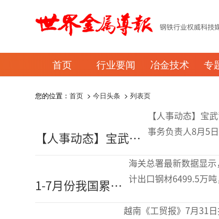
首页
行业要闻
冶金技术
专
您的位置：
首页
>
今日头条
>
列表页
【人事动态】宝武
事务负责人8月5
【人事动态】宝武背
关于董事、信息披
景周新平履新，出任
省人民政府国有资
海关总署最新数据显示，2
山钢集团董事、债券
计出口钢材6499.5万
1-7月份我国累计
信息披露事务负责人
7月份累计进口钢材31
出口钢材6499.5
越南《工贸报》7月31