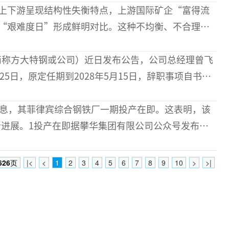
，这对于推动电炉炼钢发展、促进钢铁生产结构转型
上下游呈现结构性失衡特点，上游国际矿企“富得流
“艰难度日”形成鲜明对比。这种不均衡、不合理的
响了整个产业的健康可持续发展。近年来，各方对规
与日俱增，铁矿
简称方大特钢或公司）近日发布公告，公司总经理曾飞
25日，原定任期到2028年5月15日，辞职事项自书面
其离任不会影响公司的正常生产经营，离任后曾
息，其菲律宾综合钢铁厂一期投产在即。这表明，该
迎新进展。1投产在即据攀华集团有限公司公众号发布的
11日、8月1日发布信息，为菲律宾项目招聘人才。其
626
页
|<
<
1
2
3
4
5
6
7
8
9
10
>
>|