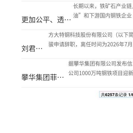
国电炉钢占比提升——
得到充分体现
长期以来，铁矿石产业链
欧盟碳市场改革对中国
油”和下游国内钢铁企业
更加公平、透
碳市场工业行业纳入的
上下游利益分配格局，影
明、可持续的铁
启示
则重构和价值回归的呼声
方大特钢科技股份有限公司（以下
矿石市场新秩序
骏申请辞职，离任时间为2026年7月
刘君晖
正逐步构建
辞职报告送达董事会之日起生效，
任方大
据攀华集团有限公司发布信
特钢总
公司1000万吨钢铁项目
攀华集团菲律
经理
内容，该公司曾于今年1月
宾1000万吨钢
中8月1日标题内容显示
共
6257
条记录
1/
铁项目一期投
产在即