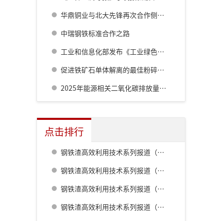
华鼎铜业与北大先锋再次合作侧吹炉配套6000立方制氧项目
中瑞钢铁标准合作之路
工业和信息化部发布《工业绿色低碳发展“十五五”规划》
促进铁矿石单体解离的最佳粉碎方法研究
2025年能源相关二氧化碳排放量同比增长0.4%至381亿吨
点击排行
钢铁渣高效利用技术系列报道（一） 室兰钢铁厂用钢渣骨料配制重混凝土的研究
钢铁渣高效利用技术系列报道（二） 鹿岛钢铁厂钢铁渣利用技术的开发
钢铁渣高效利用技术系列报道（五） 八幡厂钢铁渣的利用
钢铁渣高效利用技术系列报道（三） 名古屋厂铁水预处理炉渣肥料化的开发