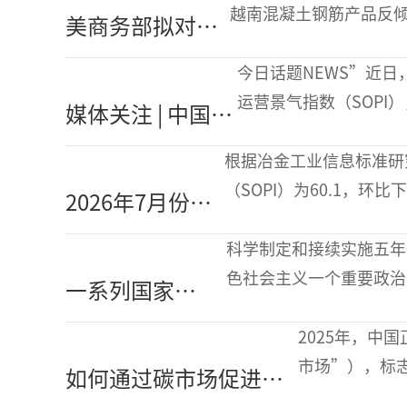
万吨，同比下降
越南混凝土钢筋产品反倾
​美商务部拟对越
4.4%
司作为强制被告，另有 
混凝土钢筋产品
将面临123.49%的
今日话题NEWS”近日
征收全球最高反
运营景气指数（SOPI
媒体关注 | 中国新
倾销税
指数运行情况进行了报
闻网：7月中国钢
道。冶金工业信息标准
根据冶金工业信息标准研
铁运营景气指数
（SOPI）为60.1，环
2026年7月份中
小幅下降
降，显示钢铁行业运营情
国钢铁运营景气
求维持低位，基
科学制定和接续实施五年
指数（SOPI）为
色社会主义一个重要政治
一系列国家
60.1
系列国家级“十五五”专
级“十五五”相
全国已正式印发30余份
2025年，中
关规划陆续发
市场”），标
如何通过碳市场促进中
布，有何特点？
步。但电炉炼