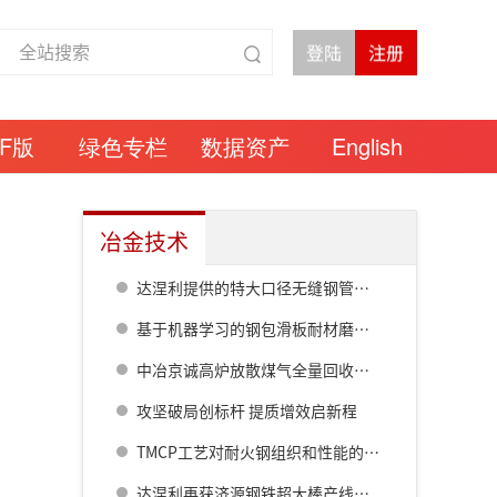
DF版
绿色专栏
数据资产
English
冶金技术
达涅利提供的特大口径无缝钢管热连轧线在衡钢热试成功
基于机器学习的钢包滑板耐材磨损预测模型研究
中冶京诚高炉放散煤气全量回收成套技术方案
攻坚破局创标杆 提质增效启新程
TMCP工艺对耐火钢组织和性能的影响
达涅利再获济源钢铁超大棒产线核心设备订单