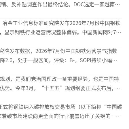
销、反补贴调查作出最终结论。DOC选定一家越南公
10 家企业与其相关联。根据调查结论，上述11家企业
，冶金工业信息标准研究院发布2026年7月份中国钢铁
），显示钢铁行业运营情况整体偏弱。中国新闻网对7月
道，阅读量近40万人次。以下为中国新闻网相关报
研究院6
究院发布数据，2026年7月份中国钢铁运营景气指数
比下降2.6，处于一般区间，评级：B-。SOPI持续小幅下
况整体偏弱。进入8月份，淡季特征仍将延续，市场需
规划，是我们党治国理政一条重要经验，也是中国特
优势。今年3月，“十五五”规划纲要正式发布后，一
项规划也陆续发布落地。梳理发现，截至7月31日，
国家级“十
国正式将钢铁纳入碳排放权交易市场（以下简称“中国碳
志着碳市场建设向更全面的行业覆盖迈出了关键的一
钢尚未纳入配额分配体系，其低碳优势未能在碳市场中