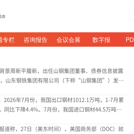
题专栏
咨询报告
会议会展
数字报
P
背景周新平履新，出任山钢集团董事、债券信息披露
日，山东钢铁集团有限公司（下称“山钢集团”）发布
露事务负责人发生变动的公告。公告显示，根据山东
产监督管理委员会研究决定，免去迟明杰
026年7月份，我国出口钢材1012.1万吨，1-7月累
吨，同比下降4.4%。7月份，我国进口钢材44.5万吨，1-
4万吨，同比下降10.1%。7月份，我国进口铁矿砂及其
日报道称，27日（美东时间），美国商务部（DOC）就