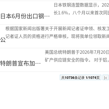
半年经营业绩
日本铁钢连盟数据显示，202
增长
长1.6%，八个月以来首次同
日本6月份出口钢材
万吨，同比提高4.3%。从
256.1万吨八个月以
根据国家新闻出版署关于开展新闻记者证申领、核发
来首次同比增长
记者证人员的资格进行严格审核，现将我单位领取新闻
公
年8月-9月，举报
示
美国总统特朗普于2026年7月
矿产供应链安全的指令。 对于铝，特朗普指示商务部长制定一项激励计划，
特朗普宣布加强
鼓励企业投资在美国建造、扩建
美国铝、关键矿
共
10736
条记录
1/1074
页
|<
产生产的指令