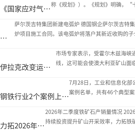
量增长
称《规划》）。《规划》明确，“
《国家应对气候
和工作将取得重大进展，确保碳达
变化“十五
萨尔茨吉特集团新建电弧炉 德国钢企萨尔茨吉特集团（Salzgitter AG）宣布，已敲定新建电弧
五”规划》发布
炉项目施工合同。该电弧炉将落户其新近收购的子
企
金厂
业
市场专家表示，受霍尔木兹海峡
动
线，这可能会使澳大利亚矿山面临
伊拉克改变运油
态
月13日表示，在伊朗战争期间霍
路线或将推高澳
7月28日，工业和信息化部
大利亚矿山成本
案例名单，共有46个典型
钢铁行业2个案例上榜
司申报的“面向钢铁生产的
2025年工业互联
2026年二季度铁矿石产销量情况 2026年二季度，受益于天气条件有利于开采以及
网“链网协同”案例
持续投资提升矿山开采效率，力拓铁矿石
力拓2026年上
名单
幅增加5.1%至8707万吨