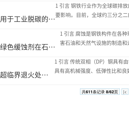
Waelz炉渣的还
1 引言 钢铁行业作为全球碳排放的重要来源，其脱碳进程对气候变化具有重
原熔炼试验研究
要影响。目前，全球约三分之二
用于工业脱碳的绿
（BFBOF）工艺路线。该工艺
色电解制氢工艺的
1 引言 腐蚀是钢铁构件在各种环境下逐渐恶化的过程。这种情况可能会损
优化与比较
害石油和天然气设施的制造和
绿色缓蚀剂在石化
产过程中，各种恶劣的状况都
管线钢腐蚀控制中
1 引言 传统双相（DP）钢具有由铁素体和马氏体组成的两相微观结构。它们
的应用机理与前景
具有高机械强度、低弹性比和良
超临界退火处理
提高冷轧双相钢
共
611
条记录
8/62
页
|<
延伸凸缘性能