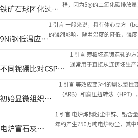
炼技术
程，因为5@的二氧化碳排放量
铁矿石球团化过程
1.75t二氧化碳。从这个意义
中用麦芽生物炭替
1 引言 一般来说，具有体心立方（bcc）晶格结构的碳素钢的机械性能会受到温度
代矿物煤研究
的强烈影响。随着温度的降低，强度
9Ni钢低温应变
降，这一温度被称为韧性脆性转变温
分布对机械性
1 引言 薄板坯连铸连轧的方法被称为紧凑型带钢生产技术（CSP）。它
能的影响
通常用于直接从连铸坯生产
不同铌硼比对CSP工
业化的CSP连铸连轧生产
艺中低碳钢流变行为
1 引言 等效应变≥4的剧烈塑性变形（SPD）技术，如累积轧制粘结法
及力学性能的影响
（ARB）和高压扭转法（HPT
初始显微组织对
对于碳钢，SPD可以生成晶粒尺
滚压光整加工晶
1 引言 电炉炼钢粉尘中锌、铅含量高，是提取有色金属的宝贵材料。全世界每
粒细化的影响
年约产生750万吨电炉粉尘，其
电炉富石灰
应用最广泛的是Waelz工艺，其