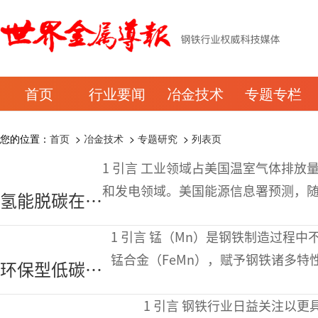
首页
行业要闻
冶金技术
专题专栏
您的位置：
首页
>
冶金技术
>
专题研究
>
列表页
1 引言 工业领域占美国温室气体排放量的近四分之一，位列第三，仅次于交通运输
和发电领域。美国能源信息署预测，
氢能脱碳在美
温室气体工业排放量可能超过发电排
国钢铁生产中
1 引言 锰（Mn）是钢铁制造过程中不可或缺的一种合金元素。通过添加适量的铁
的作用
锰合金（FeMn），赋予钢铁诸多特性
环保型低碳锰
FeMn）、中碳（MCFeMn）和高
铁合金清洁冶
1 引言 钢铁行业日益关注以更具可持续性和绿色环保的方式改进其工艺流