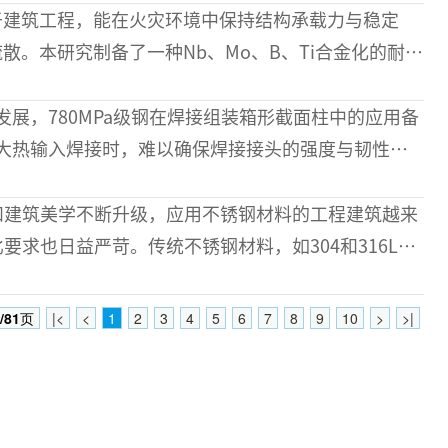
于建筑工程，能在火灾环境中保持结构承载力与稳定
散。本研究制备了一种Nb、Mo、B、Ti合金化的耐火
钢种在火灾模拟试验前后的力学性能和显微组织特
展，780MPa级钢在焊接组装箱形截面柱中的应用备
大热输入焊接时，难以确保焊接接头的强度与韧性。
加Cr、Mo的含量、降低C、Si和M
和建筑美学不断升级，应用不锈钢材料的工程建筑越来
要求也日益严苛。传统不锈钢材料，如304和316L，
占据了一席之地，但在工程
/81
页
|<
<
1
2
3
4
5
6
7
8
9
10
>
>|