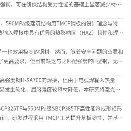
强钢，可在确保结构受力性能的基础上显著减少材料
随着钢材强度提升，如何获得力
级、590MPa级建筑结构用TMCP钢板的设计理念与特
热输入焊接中具有优异的热影响区（HAZ）韧性和焊接
TMCP技术，辅以热影响区组
是一种效用极高的钢材。然而，随着安全问题的凸显和
了更高要求，但目前缺乏与之匹配强度的H型钢，无法
，随着地下安全影响
强度钢H-SA700的焊接，但由于电弧焊输入热量
响区易发生软化，屈服强度较母材降低。本研究将激光焊
后H-SA700
CP325TF与550MPa级SBCP385TF高性能冷成形矩形
征。研发过程采用 TMCP 工艺提升基板韧性，并基于
展合金