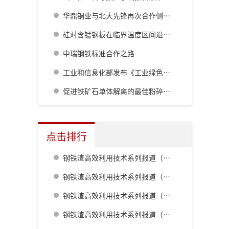
华鼎铜业与北大先锋再次合作侧吹炉配套6000立方制氧项目
硅对含锰钢板在临界温度区间退火过程中残余奥氏体形成行为的影响
中瑞钢铁标准合作之路
工业和信息化部发布《工业绿色低碳发展“十五五”规划》
促进铁矿石单体解离的最佳粉碎方法研究
点击排行
钢铁渣高效利用技术系列报道（一） 室兰钢铁厂用钢渣骨料配制重混凝土的研究
钢铁渣高效利用技术系列报道（二） 鹿岛钢铁厂钢铁渣利用技术的开发
钢铁渣高效利用技术系列报道（五） 八幡厂钢铁渣的利用
钢铁渣高效利用技术系列报道（三） 名古屋厂铁水预处理炉渣肥料化的开发