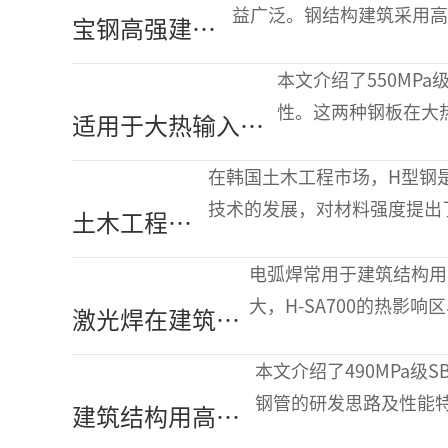
性能的作用机理
益广泛。钢结构建筑采用高
宝钢高强建筑
用量、降低碳排放。然而，
用钢焊接技术
本文介绍了550MPa
及其工程应用
性。这两种钢板在大
适用于大热输入焊
性能。该产品充分依托
接的建筑结构用
在韩国土木工程市场，H型钢
TMCP钢板的开发
技术的发展，对材料强度提出
土木工程专
满足设计和施工需求。特别是
用高强度H
电弧焊常用于建筑结构用高
型钢的开发
大，H-SA700的热影
激光焊在建筑结
应用于H-SA700，对激光焊
构用H-SA700钢
本文介绍了490MPa级SB
中的应用
钢管的研发思路及性能特
建筑结构用高性
低热影响区韧性指数开