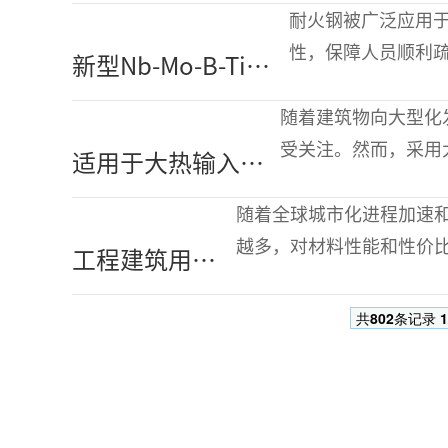
能冷成形矩形钢
耐火钢被广泛应用
管的开发
性，保障人员顺利疏
新型Nb-Mo-B-Ti耐
钢，重点评估了该
火钢的力学性能及
随着建筑物向大型化发
SEM、TEM和APT表
受关注。然而，采用
适用于大热输入焊
征
为此，神户制钢通过增
接的建筑结构用
随着全球城市化进程加速
780MPa级钢的开发
越多，对材料性能和性价比
工程建筑用经
虽凭借其良好的耐腐蚀性
济型高强度不
共
802
条记录
1
锈钢产品开发