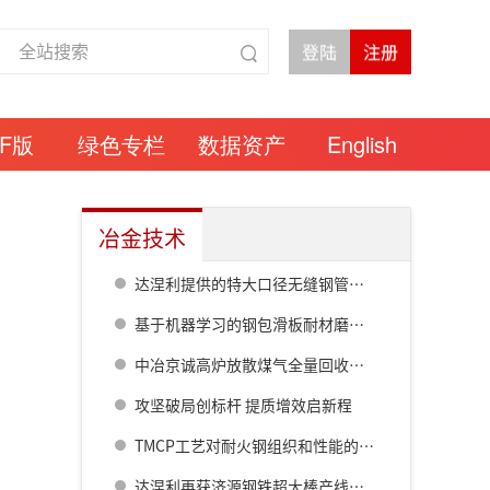
DF版
绿色专栏
数据资产
English
冶金技术
达涅利提供的特大口径无缝钢管热连轧线在衡钢热试成功
基于机器学习的钢包滑板耐材磨损预测模型研究
中冶京诚高炉放散煤气全量回收成套技术方案
攻坚破局创标杆 提质增效启新程
TMCP工艺对耐火钢组织和性能的影响
达涅利再获济源钢铁超大棒产线核心设备订单