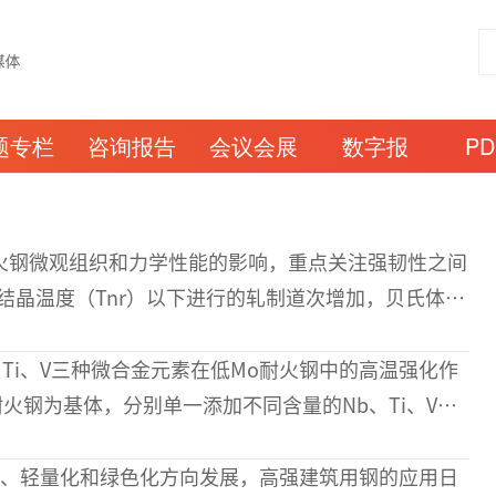
题专栏
咨询报告
会议会展
数字报
P
耐火钢微观组织和力学性能的影响，重点关注强韧性之间
结晶温度（Tnr）以下进行的轧制道次增加，贝氏体分
而铁素体分数则相应
Ti、V三种微合金元素在低Mo耐火钢中的高温强化作
o耐火钢为基体，分别单一添加不同含量的Nb、Ti、V元
0℃高温拉伸力学性能测试，并利
、轻量化和绿色化方向发展，高强建筑用钢的应用日